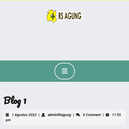
Blog 1
1 Agustus 2022
|
adminRSagung
|
0 Comment
|
11:55
pm